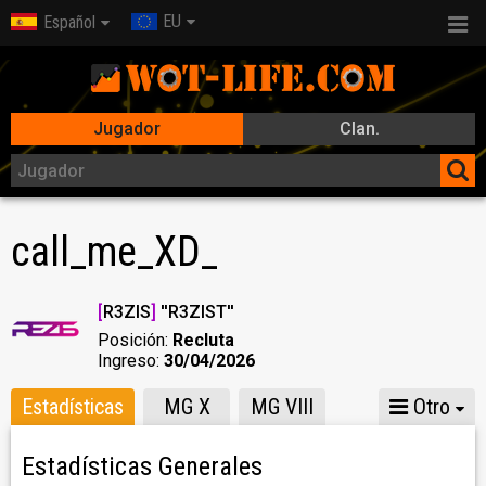
EU
Español
Jugador
Clan.
call_me_XD_
[
R3ZIS
]
''R3ZIST''
Posición:
Recluta
Ingreso:
30/04/2026
Estadísticas
MG X
MG VIII
Otro
Estadísticas Generales