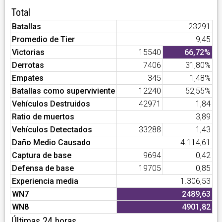
Total
Batallas
23291
Promedio de Tier
9,45
Victorias
15540
66,72%
Derrotas
7406
31,80%
Empates
345
1,48%
Batallas como superviviente
12240
52,55%
Vehículos Destruidos
42971
1,84
Ratio de muertos
3,89
Vehículos Detectados
33288
1,43
Daño Medio Causado
4.114,61
Captura de base
9694
0,42
Defensa de base
19705
0,85
Experiencia media
1.306,53
WN7
2489,63
WN8
4901,82
Últimas 24 horas