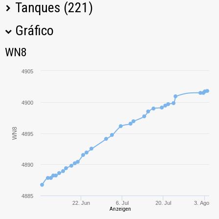
Tanques (221)
Gráfico
Tanque
M
WN8
WN8
Super Conqueror
5947,49
4905
E 100
4571,55
4900
60TP
4480,84
Lewandowskiego
WN8
4895
Leopard 1
4814,69
Bat.-Châtillon
4890
4445,17
Bourrasque
T95E6
4647,65
4885
22. Jun
6. Jul
20. Jul
3. Ago
Anzeigen