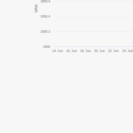
1800.6
WN8
SU-85
1800.4
M18 Hellcat
1800.2
T3 HMC
1800
14. Jun
16. Jun
18. Jun
20. Jun
22. Jun
24. Jun
Vickers Medium Mk. I
SU-85B
Marder 38T
T40
Marder II