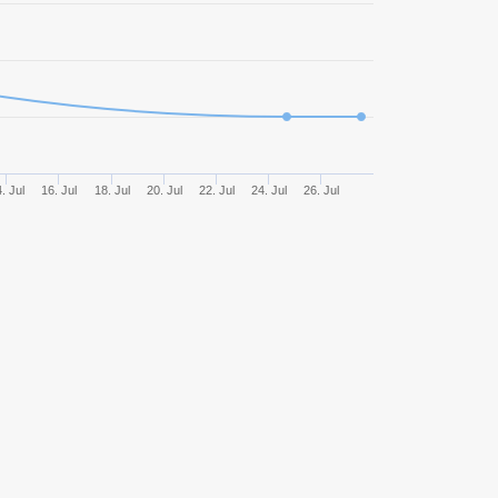
103
60,19%
1596,18
100
74,00%
2832,08
59
47,46%
1144,35
. Jul
16. Jul
18. Jul
20. Jul
22. Jul
24. Jul
26. Jul
58
55,17%
1645,97
48
60,42%
1542,81
45
51,11%
1470,99
44
52,27%
1349,84
37
56,76%
731,72