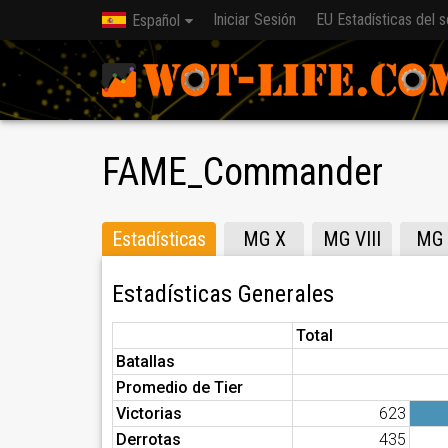
Iniciar Sesión
EU Estadísticas del s
Español
FAME_Commander
Estadísticas
MG X
MG VIII
MG 
Estadísticas Generales
Total
Batallas
Promedio de Tier
Victorias
623
Derrotas
435