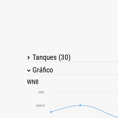
Tanques (30)
Gráfico
Tanque
M
WN8
M10 Wolverine
1801
Jagdpanzer 38(t) Hetzer
1800.8
T1 Cunningham