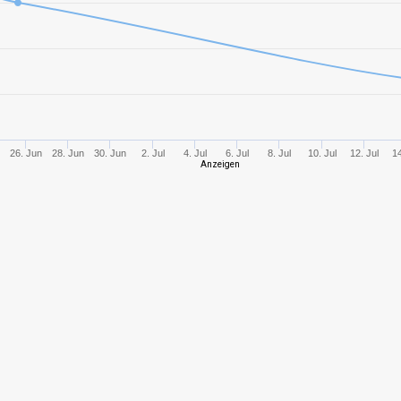
5
555,57
334
6
1101,48
609
2
229,46
261
26. Jun
28. Jun
30. Jun
2. Jul
4. Jul
6. Jul
8. Jul
10. Jul
12. Jul
14
Anzeigen
1
241,09
239
4
489,19
359
4
488,40
332
4
452,64
323
3
246,16
230