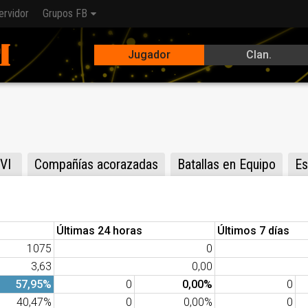
ervidor
Grupos FB
Jugador
Clan.
VI
Compañías acorazadas
Batallas en Equipo
Es
Últimas 24 horas
Últimos 7 días
1075
0
3,63
0,00
57,95%
0
0,00%
0
40,47%
0
0,00%
0