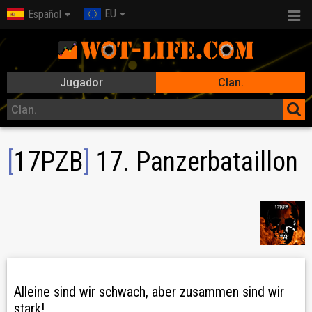
EU
Español
Jugador
Clan.
[
17PZB
]
17. Panzerbataillon
Alleine sind wir schwach, aber zusammen sind wir
stark!