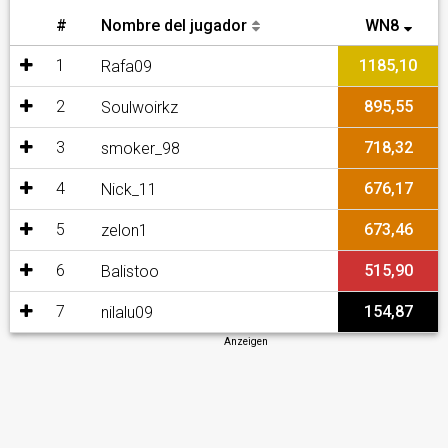
#
Nombre del jugador
WN8
1
1185,10
Rafa09
2
895,55
Soulwoirkz
3
718,32
smoker_98
4
676,17
Nick_11
5
673,46
zelon1
6
515,90
Balistoo
7
154,87
nilalu09
Anzeigen