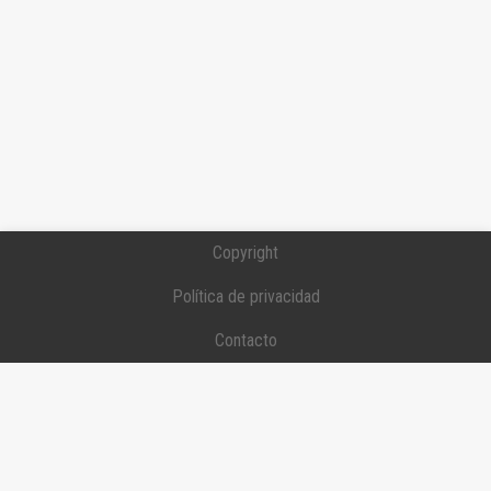
Copyright
Política de privacidad
Contacto
Donaciones / Soporte
Traducción
Colaboradores